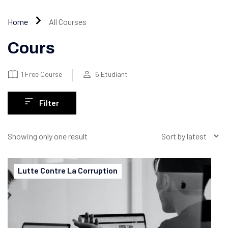
Home
All Courses
Cours
1
Free Course
6
Etudiant
Filter
Showing only one result
Lutte Contre La Corruption